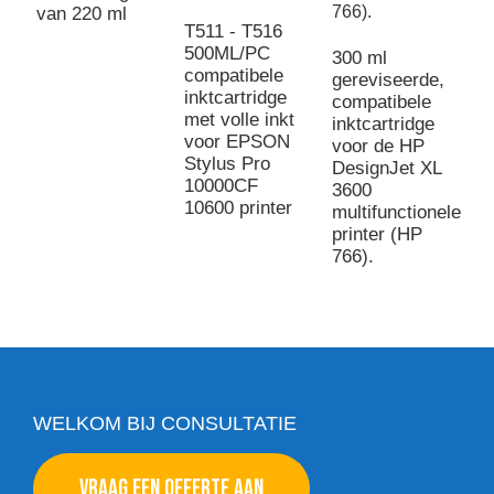
E
van 220 ml
S
T511 - T516
P
500ML/PC
300 ml
c
compatibele
gereviseerde,
i
inktcartridge
compatibele
(
met volle inkt
inktcartridge
T
voor EPSON
voor de HP
w
Stylus Pro
DesignJet XL
10000CF
3600
10600 printer
multifunctionele
printer (HP
766).
WELKOM BIJ CONSULTATIE
VRAAG EEN OFFERTE AAN