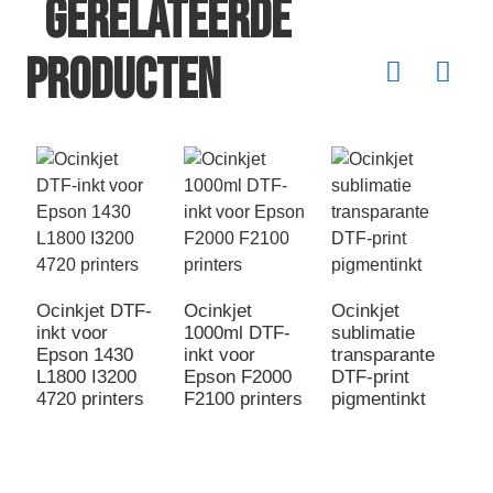
Gerelateerde
producten
2
i
Ocinkjet DTF-
Ocinkjet
Ocinkjet
T
inkt voor
1000ml DTF-
sublimatie
I
Epson 1430
inkt voor
transparante
L1800 I3200
Epson F2000
DTF-print
4720 printers
F2100 printers
pigmentinkt