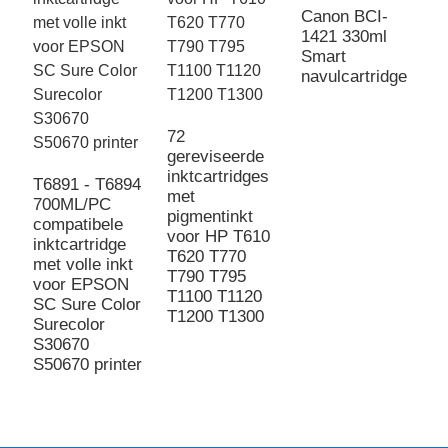
Canon BCI-
G
1421 330ml
i
Smart
m
navulcartridge
H
72
gereviseerde
inktcartridges
T6891 - T6894
met
700ML/PC
pigmentinkt
compatibele
voor HP T610
inktcartridge
T620 T770
met volle inkt
T790 T795
voor EPSON
T1100 T1120
SC Sure Color
T1200 T1300
Surecolor
S30670
S50670 printer