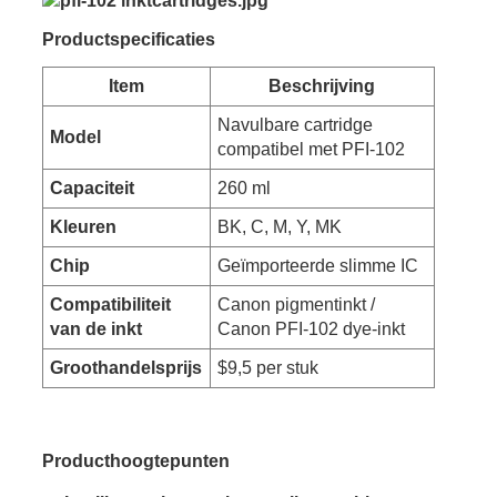
Productspecificaties
Item
Beschrijving
Navulbare cartridge
Model
compatibel met PFI-102
Capaciteit
260 ml
Kleuren
BK, C, M, Y, MK
Chip
Geïmporteerde slimme IC
Compatibiliteit
Canon pigmentinkt /
van de inkt
Canon PFI-102 dye-inkt
Groothandelsprijs
$9,5 per stuk
Producthoogtepunten