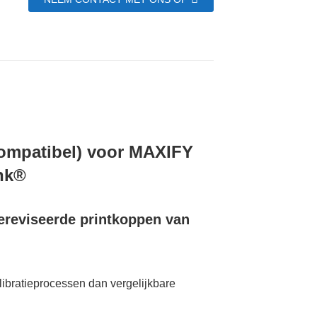
compatibel) voor MAXIFY
Ink®
ereviseerde printkoppen van
libratieprocessen dan vergelijkbare