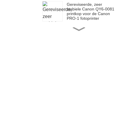
Gereviseerde, zeer
stabiele Canon QY6-0081
printkop voor de Canon
PRO-1 fotoprinter
Vervanging van de
printkopkap voor de
Epson I3200/I1600
QY6-0091 Gereviseerde
printkop voor uw Canon
MAXIF
HP 452 gereviseerde
PageWide printkop
EPSON F185000 /
F185010 gereviseerde
printkop