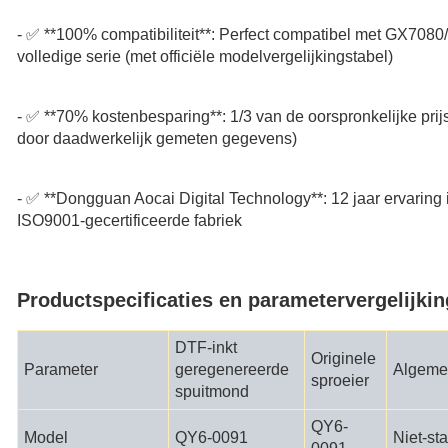
- ✅ **100% compatibiliteit**: Perfect compatibel met GX708
volledige serie (met officiële modelvergelijkingstabel)
- ✅ **70% kostenbesparing**: 1/3 van de oorspronkelijke pr
door daadwerkelijk gemeten gegevens)
- ✅ **Dongguan Aocai Digital Technology**: 12 jaar ervaring 
ISO9001-gecertificeerde fabriek
Productspecificaties en parametervergelijkin
DTF-inkt
Originele
Parameter
geregenereerde
Algemen
sproeier
spuitmond
QY6-
Model
QY6-0091
Niet-st