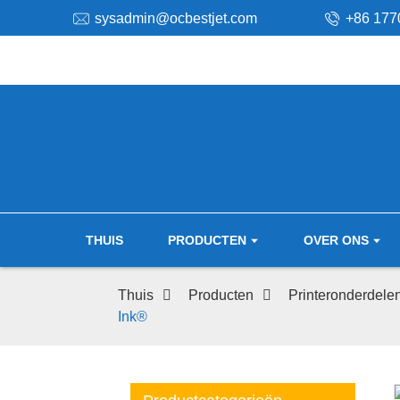
sysadmin@ocbestjet.com
+86 177
THUIS
PRODUCTEN
OVER ONS
Thuis
Producten
Printeronderdele
Ink®