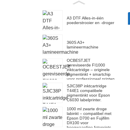
A3 DTF Alles-in-één
poederstrooier en -droger
360S A3+
lamineermachine
OCBESTJET
gereviseerde FI1000
inktcartridge – originele
pigmentinkt + smartchip
voor professioneel printen
SJIC38P inktcartridge
T44E1 compatibele
pigmentinkt voor Epson
C6030 labelprinter.
1000 ml zwarte droge
labinkt – compatibel met
Epson D700 en Fujifilm
DX100 voor
hoogwaardige fotoprints