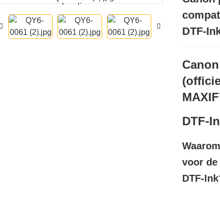
Loading...
Loading...
compati
DTF-In
Canon 
(offic
MAXIF
DTF-I
Waarom 
voor de
DTF-Ink