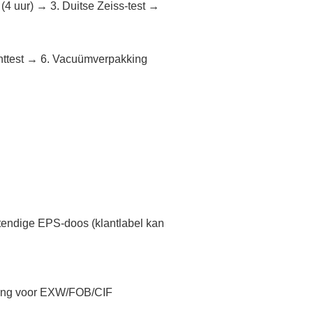
(4 uur) → 3. Duitse Zeiss-test →
rinttest → 6. Vacuümverpakking
stendige EPS-doos (klantlabel kan
uning voor EXW/FOB/CIF