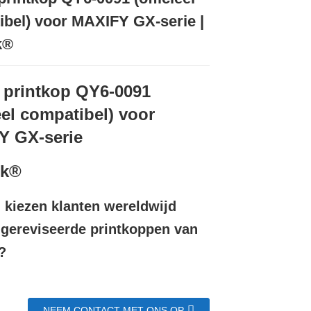
Loading...
Loading...
bel) voor MAXIFY GX-serie |
k®
printkop QY6-0091
ieel compatibel) voor
Y GX-serie
nk®
kiezen klanten wereldwijd
 gereviseerde printkoppen van
?
NEEM CONTACT MET ONS OP