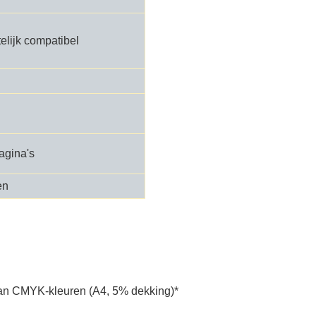
elijk compatibel
agina's
en
an CMYK-kleuren (A4, 5% dekking)*