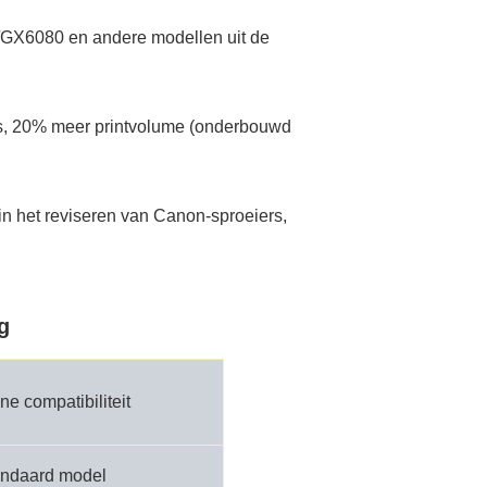
0/GX6080 en andere modellen uit de
ijs, 20% meer printvolume (onderbouwd
in het reviseren van Canon-sproeiers,
g
e compatibiliteit
andaard model