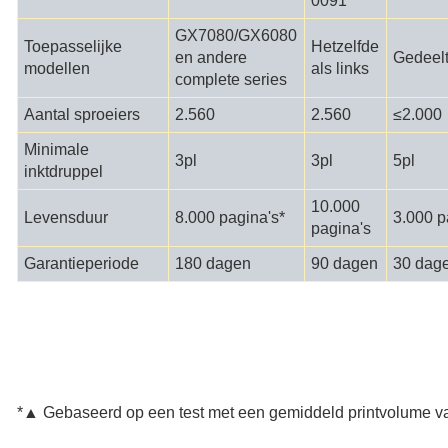
0091
GX7080/GX6080
Toepasselijke
Hetzelfde
en andere
Gedeelt
modellen
als links
complete series
Aantal sproeiers
2.560
2.560
≤2.000
Minimale
3pl
3pl
5pl
inktdruppel
10.000
Levensduur
8.000 pagina's*
3.000 p
pagina's
Garantieperiode
180 dagen
90 dagen
30 dag
*▲ Gebaseerd op een test met een gemiddeld printvolume v