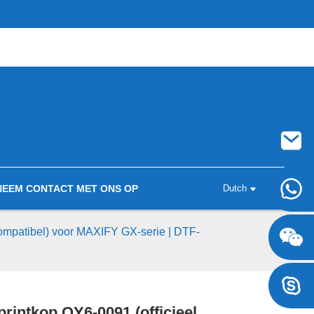
NEEM CONTACT MET ONS OP
Dutch
+8617707697471
compatibel) voor MAXIFY GX-serie | DTF-
+8617707697471
rintkop QY6-0091 (officieel