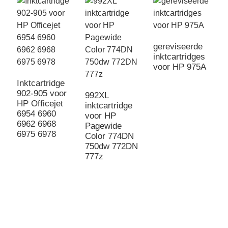
gereviseerde
inktcartridges
voor HP 975A
Inktcartridge
902-905 voor
992XL
HP Officejet
inktcartridge
6954 6960
voor HP
6962 6968
Pagewide
V
6975 6978
Color 774DN
i
750dw 772DN
7
777z
g
p
v
D
T
p
k