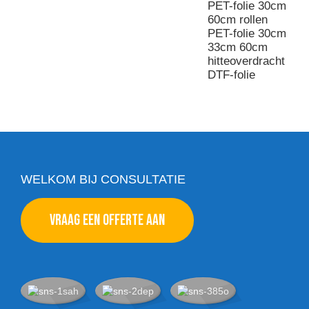
PET-folie 30cm
P
60cm rollen
(
PET-folie 30cm
P
33cm 60cm
P
hitteoverdracht
k
DTF-folie
WELKOM BIJ CONSULTATIE
VRAAG EEN OFFERTE AAN