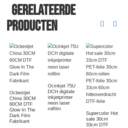
Gerelateerde
producten
Ocinkjet 75U
DCH digitale
Ocbestjet
inkjetprinter
China 30CM
neon laser
60CM DTF
rolfilm
Glow In The
Supercolor Hot
N
Dark Film
sale 30cm
r
Fabrikant
33cm DTF
x